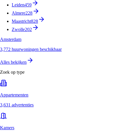
Leiden
459
Almere
228
Maastricht
828
Zwolle
202
Amsterdam
3,772 huurwoningen beschikbaar
Alles bekijken
Zoek op type
Appartementen
3,631 advertenties
Kamers