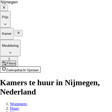
Prijs
Kamer
Meubilering
1
Filters
Zoekopdracht Opslaan
Kamers te huur in Nijmegen,
Nederland
Woningen
›
Huur
›