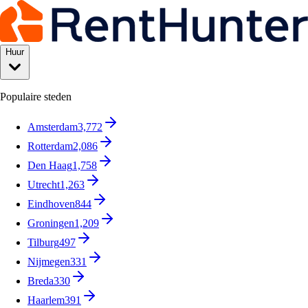
Huur
Populaire steden
Amsterdam
3,772
Rotterdam
2,086
Den Haag
1,758
Utrecht
1,263
Eindhoven
844
Groningen
1,209
Tilburg
497
Nijmegen
331
Breda
330
Haarlem
391