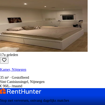
17u geleden
Kamer, Nijmegen
35 m² · Gestoffeerd
Sint Canisiussingel, Nijmegen
€ 968,-
/maand
Stop met verversen, ontvang dagelijks matches