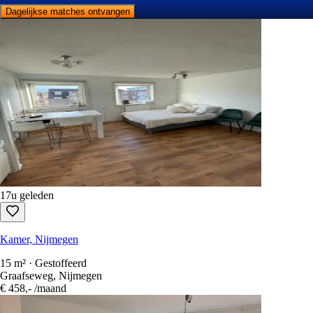
Dagelijkse matches ontvangen
17u geleden
Kamer, Nijmegen
15 m² · Gestoffeerd
Graafseweg, Nijmegen
€ 458,-
/maand