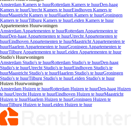
Amsterdam Kamers te huur
Rotterdam Kamers te huur
Den-haag
Kamers te huur
Utrecht Kamers te huur
Eindhoven Kamers te
huur
Maastricht Kamers te huur
Haarlem Kamers te huur
Groningen
Kamers te huur
Tilburg Kamers te huur
Leiden Kamers te huur
Appartementen
Huurwoningen
Amsterdam Appartementen te huur
Rotterdam Appartementen te
huur
Den-haag Appartementen te huur
Utrecht Appartementen te
huur
Eindhoven Appartementen te huur
Maastricht Appartementen te
huur
Haarlem Appartementen te huur
Groningen Appartementen te
huur
Tilburg Appartementen te huur
Leiden Appartementen te huur
Studio's
Huurwoningen
Amsterdam Studio's te huur
Rotterdam Studio's te huur
Den-haag
Studio's te huur
Utrecht Studio's te huur
Eindhoven Studio's te
huur
Maastricht Studio's te huur
Haarlem Studio's te huur
Groningen
Studio's te huur
Tilburg Studio's te huur
Leiden Studio's te huur
Huizen
Huurwoningen
Amsterdam Huizen te huur
Rotterdam Huizen te huur
Den-haag Huizen
te huur
Utrecht Huizen te huur
Eindhoven Huizen te huur
Maastricht
Huizen te huur
Haarlem Huizen te huur
Groningen Huizen te
huur
Tilburg Huizen te huur
Leiden Huizen te huur