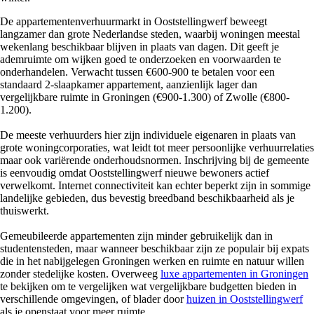
De appartementenverhuurmarkt in Ooststellingwerf beweegt
langzamer dan grote Nederlandse steden, waarbij woningen meestal
wekenlang beschikbaar blijven in plaats van dagen. Dit geeft je
ademruimte om wijken goed te onderzoeken en voorwaarden te
onderhandelen. Verwacht tussen €600-900 te betalen voor een
standaard 2-slaapkamer appartement, aanzienlijk lager dan
vergelijkbare ruimte in Groningen (€900-1.300) of Zwolle (€800-
1.200).
De meeste verhuurders hier zijn individuele eigenaren in plaats van
grote woningcorporaties, wat leidt tot meer persoonlijke verhuurrelaties
maar ook variërende onderhoudsnormen. Inschrijving bij de gemeente
is eenvoudig omdat Ooststellingwerf nieuwe bewoners actief
verwelkomt. Internet connectiviteit kan echter beperkt zijn in sommige
landelijke gebieden, dus bevestig breedband beschikbaarheid als je
thuiswerkt.
Gemeubileerde appartementen zijn minder gebruikelijk dan in
studentensteden, maar wanneer beschikbaar zijn ze populair bij expats
die in het nabijgelegen Groningen werken en ruimte en natuur willen
zonder stedelijke kosten. Overweeg
luxe appartementen in Groningen
te bekijken om te vergelijken wat vergelijkbare budgetten bieden in
verschillende omgevingen, of blader door
huizen in Ooststellingwerf
als je openstaat voor meer ruimte.