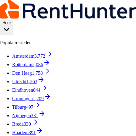
Huur
Populaire steden
Amsterdam
3,772
Rotterdam
2,086
Den Haag
1,758
Utrecht
1,263
Eindhoven
844
Groningen
1,209
Tilburg
497
Nijmegen
331
Breda
330
Haarlem
391