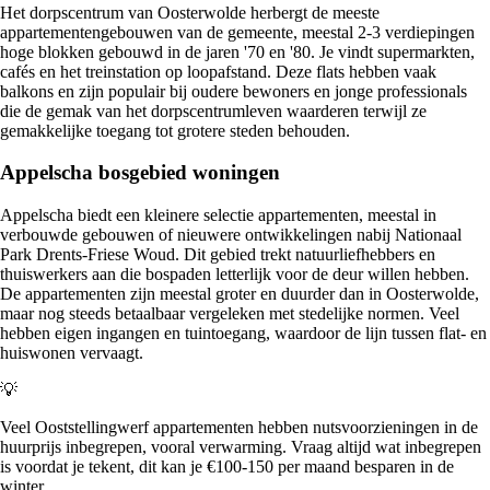
Het dorpscentrum van Oosterwolde herbergt de meeste
appartementengebouwen van de gemeente, meestal 2-3 verdiepingen
hoge blokken gebouwd in de jaren '70 en '80. Je vindt supermarkten,
cafés en het treinstation op loopafstand. Deze flats hebben vaak
balkons en zijn populair bij oudere bewoners en jonge professionals
die de gemak van het dorpscentrumleven waarderen terwijl ze
gemakkelijke toegang tot grotere steden behouden.
Appelscha bosgebied woningen
Appelscha biedt een kleinere selectie appartementen, meestal in
verbouwde gebouwen of nieuwere ontwikkelingen nabij Nationaal
Park Drents-Friese Woud. Dit gebied trekt natuurliefhebbers en
thuiswerkers aan die bospaden letterlijk voor de deur willen hebben.
De appartementen zijn meestal groter en duurder dan in Oosterwolde,
maar nog steeds betaalbaar vergeleken met stedelijke normen. Veel
hebben eigen ingangen en tuintoegang, waardoor de lijn tussen flat- en
huiswonen vervaagt.
💡
Veel Ooststellingwerf appartementen hebben nutsvoorzieningen in de
huurprijs inbegrepen, vooral verwarming. Vraag altijd wat inbegrepen
is voordat je tekent, dit kan je €100-150 per maand besparen in de
winter.