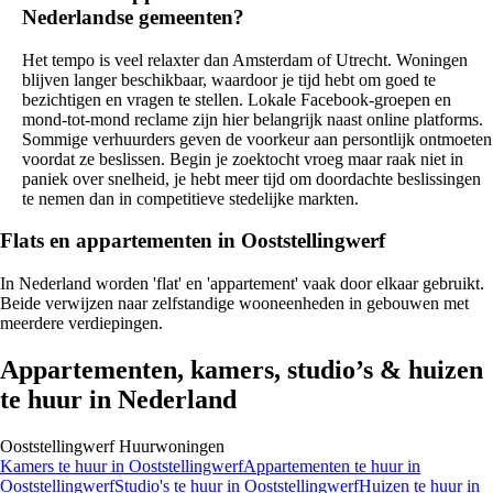
Nederlandse gemeenten?
Het tempo is veel relaxter dan Amsterdam of Utrecht. Woningen
blijven langer beschikbaar, waardoor je tijd hebt om goed te
bezichtigen en vragen te stellen. Lokale Facebook-groepen en
mond-tot-mond reclame zijn hier belangrijk naast online platforms.
Sommige verhuurders geven de voorkeur aan persontlijk ontmoeten
voordat ze beslissen. Begin je zoektocht vroeg maar raak niet in
paniek over snelheid, je hebt meer tijd om doordachte beslissingen
te nemen dan in competitieve stedelijke markten.
Flats en appartementen in Ooststellingwerf
In Nederland worden 'flat' en 'appartement' vaak door elkaar gebruikt.
Beide verwijzen naar zelfstandige wooneenheden in gebouwen met
meerdere verdiepingen.
Appartementen, kamers, studio’s & huizen
te huur in Nederland
Ooststellingwerf
Huurwoningen
Kamers
te huur in
Ooststellingwerf
Appartementen
te huur in
Ooststellingwerf
Studio's
te huur in
Ooststellingwerf
Huizen
te huur in