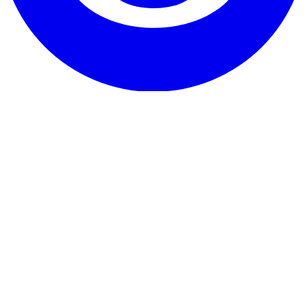
Onze dienst
Ervaringen
Garantie & belofte
Hoe op te zeggen
Contact
Over RentHunter
Over
Blog
Partnerprogramma
Sitemap
De kleine lettertjes
Privacybeleid
Algemene voorwaarden
Juridische
kennisgeving
Cookiebeleid