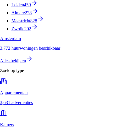
Leiden
459
Almere
228
Maastricht
828
Zwolle
202
Amsterdam
3,772 huurwoningen beschikbaar
Alles bekijken
Zoek op type
Appartementen
3,631 advertenties
Kamers