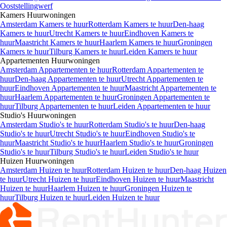
Ooststellingwerf
Kamers
Huurwoningen
Amsterdam Kamers te huur
Rotterdam Kamers te huur
Den-haag
Kamers te huur
Utrecht Kamers te huur
Eindhoven Kamers te
huur
Maastricht Kamers te huur
Haarlem Kamers te huur
Groningen
Kamers te huur
Tilburg Kamers te huur
Leiden Kamers te huur
Appartementen
Huurwoningen
Amsterdam Appartementen te huur
Rotterdam Appartementen te
huur
Den-haag Appartementen te huur
Utrecht Appartementen te
huur
Eindhoven Appartementen te huur
Maastricht Appartementen te
huur
Haarlem Appartementen te huur
Groningen Appartementen te
huur
Tilburg Appartementen te huur
Leiden Appartementen te huur
Studio's
Huurwoningen
Amsterdam Studio's te huur
Rotterdam Studio's te huur
Den-haag
Studio's te huur
Utrecht Studio's te huur
Eindhoven Studio's te
huur
Maastricht Studio's te huur
Haarlem Studio's te huur
Groningen
Studio's te huur
Tilburg Studio's te huur
Leiden Studio's te huur
Huizen
Huurwoningen
Amsterdam Huizen te huur
Rotterdam Huizen te huur
Den-haag Huizen
te huur
Utrecht Huizen te huur
Eindhoven Huizen te huur
Maastricht
Huizen te huur
Haarlem Huizen te huur
Groningen Huizen te
huur
Tilburg Huizen te huur
Leiden Huizen te huur