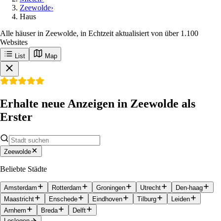
Zeewolde
›
Haus
Alle häuser in Zeewolde, in Echtzeit aktualisiert von über 1.100
Websites
List
Map
Erhalte neue Anzeigen in Zeewolde als
Erster
Zeewolde
Beliebte Städte
Amsterdam
Rotterdam
Groningen
Utrecht
Den-haag
Maastricht
Enschede
Eindhoven
Tilburg
Leiden
Arnhem
Breda
Delft
Loslegen