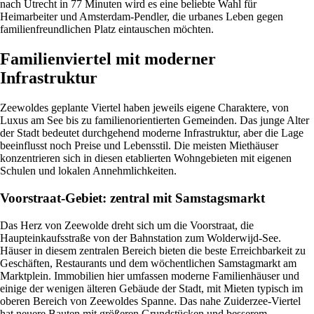
nach Utrecht in 77 Minuten wird es eine beliebte Wahl für
Heimarbeiter und Amsterdam-Pendler, die urbanes Leben gegen
familienfreundlichen Platz eintauschen möchten.
Familienviertel mit moderner
Infrastruktur
Zeewoldes geplante Viertel haben jeweils eigene Charaktere, von
Luxus am See bis zu familienorientierten Gemeinden. Das junge Alter
der Stadt bedeutet durchgehend moderne Infrastruktur, aber die Lage
beeinflusst noch Preise und Lebensstil. Die meisten Miethäuser
konzentrieren sich in diesen etablierten Wohngebieten mit eigenen
Schulen und lokalen Annehmlichkeiten.
Voorstraat-Gebiet: zentral mit Samstagsmarkt
Das Herz von Zeewolde dreht sich um die Voorstraat, die
Haupteinkaufsstraße von der Bahnstation zum Wolderwijd-See.
Häuser in diesem zentralen Bereich bieten die beste Erreichbarkeit zu
Geschäften, Restaurants und dem wöchentlichen Samstagmarkt am
Marktplein. Immobilien hier umfassen moderne Familienhäuser und
einige der wenigen älteren Gebäude der Stadt, mit Mieten typisch im
oberen Bereich von Zeewoldes Spanne. Das nahe Zuiderzee-Viertel
hat neuere Bauten mit größeren Grundstücken und besserem