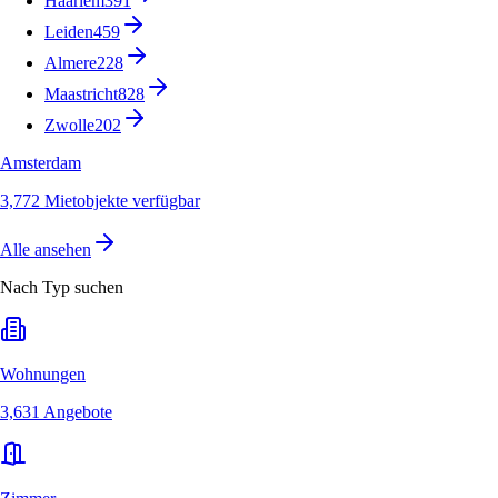
Haarlem
391
Leiden
459
Almere
228
Maastricht
828
Zwolle
202
Amsterdam
3,772 Mietobjekte verfügbar
Alle ansehen
Nach Typ suchen
Wohnungen
3,631 Angebote