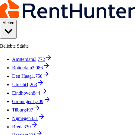
Mieten
Beliebte Städte
Amsterdam
3,772
Rotterdam
2,086
Den Haag
1,758
Utrecht
1,263
Eindhoven
844
Groningen
1,209
Tilburg
497
Nijmegen
331
Breda
330