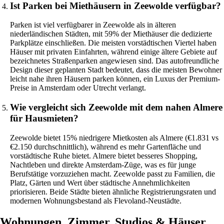
Ist Parken bei Miethäusern in Zeewolde verfügbar?
Parken ist viel verfügbarer in Zeewolde als in älteren
niederländischen Städten, mit 59% der Miethäuser die dedizierte
Parkplätze einschließen. Die meisten vorstädtischen Viertel haben
Häuser mit privaten Einfahrten, während einige ältere Gebiete auf
bezeichnetes Straßenparken angewiesen sind. Das autofreundliche
Design dieser geplanten Stadt bedeutet, dass die meisten Bewohner
leicht nahe ihren Häusern parken können, ein Luxus der Premium-
Preise in Amsterdam oder Utrecht verlangt.
Wie vergleicht sich Zeewolde mit dem nahen Almere
für Hausmieten?
Zeewolde bietet 15% niedrigere Mietkosten als Almere (€1.831 vs
€2.150 durchschnittlich), während es mehr Gartenfläche und
vorstädtische Ruhe bietet. Almere bietet besseres Shopping,
Nachtleben und direkte Amsterdam-Züge, was es für junge
Berufstätige vorzuziehen macht. Zeewolde passt zu Familien, die
Platz, Gärten und Wert über städtische Annehmlichkeiten
priorisieren. Beide Städte bieten ähnliche Registrierungsraten und
modernen Wohnungsbestand als Flevoland-Neustädte.
Wohnungen, Zimmer, Studios & Häuser