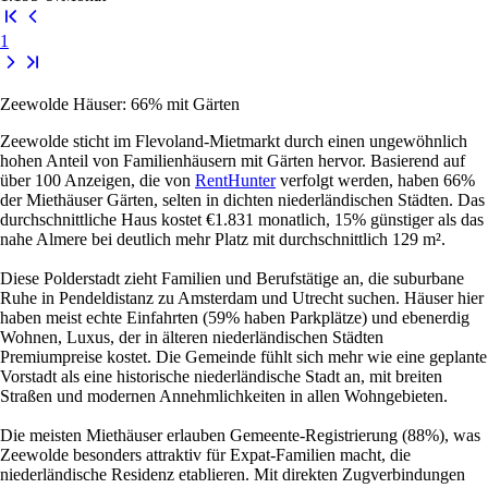
1
Zeewolde Häuser: 66% mit Gärten
Zeewolde sticht im Flevoland-Mietmarkt durch einen ungewöhnlich
hohen Anteil von Familienhäusern mit Gärten hervor. Basierend auf
über 100 Anzeigen, die von
RentHunter
verfolgt werden, haben 66%
der Miethäuser Gärten, selten in dichten niederländischen Städten. Das
durchschnittliche Haus kostet €1.831 monatlich, 15% günstiger als das
nahe Almere bei deutlich mehr Platz mit durchschnittlich 129 m².
Diese Polderstadt zieht Familien und Berufstätige an, die suburbane
Ruhe in Pendeldistanz zu Amsterdam und Utrecht suchen. Häuser hier
haben meist echte Einfahrten (59% haben Parkplätze) und ebenerdig
Wohnen, Luxus, der in älteren niederländischen Städten
Premiumpreise kostet. Die Gemeinde fühlt sich mehr wie eine geplante
Vorstadt als eine historische niederländische Stadt an, mit breiten
Straßen und modernen Annehmlichkeiten in allen Wohngebieten.
Die meisten Miethäuser erlauben Gemeente-Registrierung (88%), was
Zeewolde besonders attraktiv für Expat-Familien macht, die
niederländische Residenz etablieren. Mit direkten Zugverbindungen