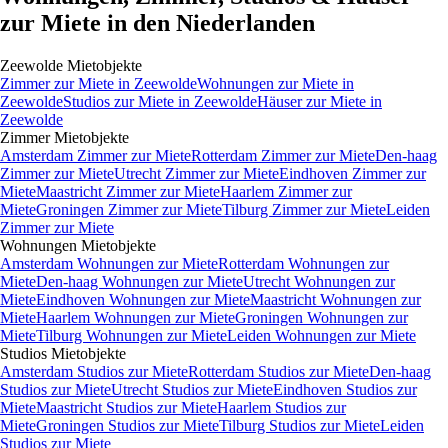
zur Miete in den Niederlanden
Zeewolde
Mietobjekte
Zimmer
zur Miete in
Zeewolde
Wohnungen
zur Miete in
Zeewolde
Studios
zur Miete in
Zeewolde
Häuser
zur Miete in
Zeewolde
Zimmer
Mietobjekte
Amsterdam Zimmer zur Miete
Rotterdam Zimmer zur Miete
Den-haag
Zimmer zur Miete
Utrecht Zimmer zur Miete
Eindhoven Zimmer zur
Miete
Maastricht Zimmer zur Miete
Haarlem Zimmer zur
Miete
Groningen Zimmer zur Miete
Tilburg Zimmer zur Miete
Leiden
Zimmer zur Miete
Wohnungen
Mietobjekte
Amsterdam Wohnungen zur Miete
Rotterdam Wohnungen zur
Miete
Den-haag Wohnungen zur Miete
Utrecht Wohnungen zur
Miete
Eindhoven Wohnungen zur Miete
Maastricht Wohnungen zur
Miete
Haarlem Wohnungen zur Miete
Groningen Wohnungen zur
Miete
Tilburg Wohnungen zur Miete
Leiden Wohnungen zur Miete
Studios
Mietobjekte
Amsterdam Studios zur Miete
Rotterdam Studios zur Miete
Den-haag
Studios zur Miete
Utrecht Studios zur Miete
Eindhoven Studios zur
Miete
Maastricht Studios zur Miete
Haarlem Studios zur
Miete
Groningen Studios zur Miete
Tilburg Studios zur Miete
Leiden
Studios zur Miete