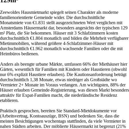
Zeewoldes Hausmietmarkt spiegelt seinen Charakter als moderne
familienorientierte Gemeinde wider. Die durchschnittliche
Monatsmiete von €1.831 stellt ausgezeichneten Wert verglichen mit
Amsterdams Häusermarkt dar, besonders angesichts der typischen 129
m² Platz, die Sie bekommen. Häuser mit 3 Schlafzimmern kosten
durchschnittlich €1.804 monatlich und bilden die Mehrheit verfügbarer
Mietimmobilien, während größere 4-Schlafzimmer-Häuser mit
durchschnittlich €1.962 monatlich wachsende Familien oder die mit
Heimbüros bedienen.
Anders als beengte urbane Märkte, umfassen 66% der Miethäuser hier
Gärten, wesentlich für Familien mit Kindern oder Haustieren (obwohl
nur 6% explizit Haustiere erlauben). Die Kautionsanforderung beträgt
durchschnittlich 1,38 Monate, etwas niedriger als Großstädte wo
Vermieter 2+ Monate im Voraus verlangen. Am wichtigsten, 88% der
Häuser erlauben Gemeinde-Registrierung, was diesen Markt besonders
attraktiv für Expat-Familien macht, die niederländische Residenz
etablieren.
Praktisch gesprochen, bereiten Sie Standard-Mietdokumente vor
(Arbeitsvertrag, Kontoauszüge, BSN) und bedenken Sie, dass die
meisten Besichtigungen wochentags stattfinden, da viele Vermieter in
nahen Städten arbeiten. Der möblierte Häusermarkt ist begrenzt (21%