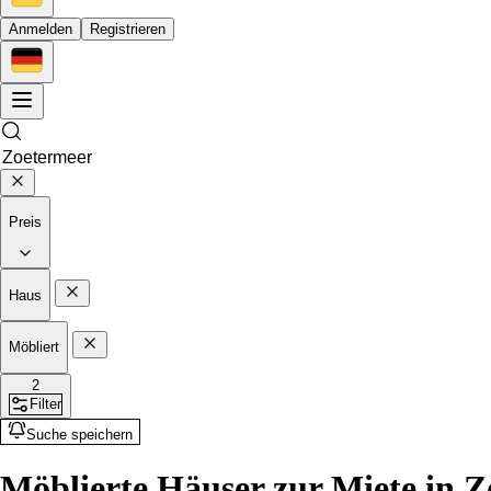
Anmelden
Registrieren
Preis
Haus
Möbliert
2
Filter
Suche speichern
Möblierte Häuser zur Miete in Z