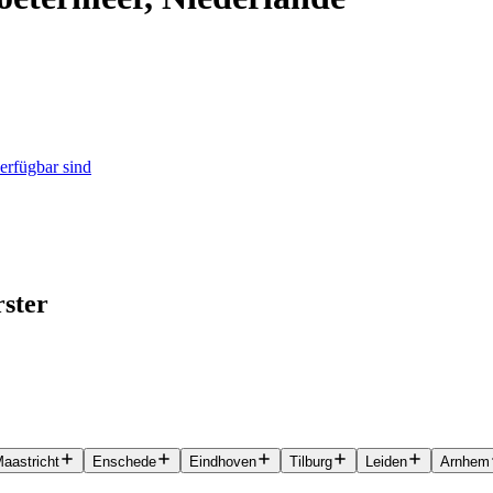
verfügbar sind
rster
aastricht
Enschede
Eindhoven
Tilburg
Leiden
Arnhem