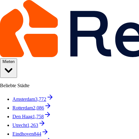
Mieten
Beliebte Städte
Amsterdam
3,772
Rotterdam
2,086
Den Haag
1,758
Utrecht
1,263
Eindhoven
844