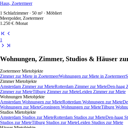
Haus, Zoetermeer
1 Schlafzimmer · 50 m² · Möbliert
Meerpolder, Zoetermeer
1.250 €
/Monat
1
Wohnungen, Zimmer, Studios & Häuser zur
Zoetermeer
Mietobjekte
Zimmer
zur Miete in
Zoetermeer
Wohnungen
zur Miete in
Zoetermeer
S
Zimmer
Mietobjekte
Amsterdam Zimmer zur Miete
Rotterdam Zimmer zur Miete
Den-haag Z
Zimmer zur Miete
Tilburg Zimmer zur Miete
Leiden Zimmer zur Miete
Wohnungen
Mietobjekte
Amsterdam Wohnungen zur Miete
Rotterdam Wohnungen zur Miete
De
Wohnungen zur Miete
Groningen Wohnungen zur Miete
Tilburg Wohnu
Studios
Mietobjekte
Amsterdam Studios zur Miete
Rotterdam Studios zur Miete
Den-haag St
Studios zur Miete
Tilburg Studios zur Miete
Leiden Studios zur Miete
Häuser
Mietobjekte