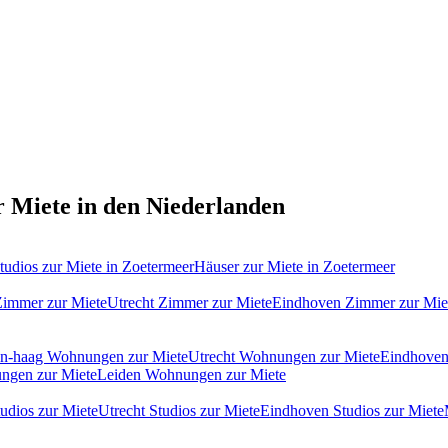
 Miete in den Niederlanden
tudios
zur Miete in
Zoetermeer
Häuser
zur Miete in
Zoetermeer
immer zur Miete
Utrecht Zimmer zur Miete
Eindhoven Zimmer zur Mie
n-haag Wohnungen zur Miete
Utrecht Wohnungen zur Miete
Eindhoven
ngen zur Miete
Leiden Wohnungen zur Miete
udios zur Miete
Utrecht Studios zur Miete
Eindhoven Studios zur Miete