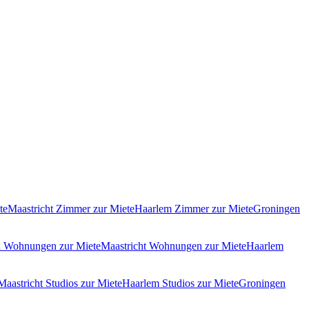
te
Maastricht Zimmer zur Miete
Haarlem Zimmer zur Miete
Groningen
 Wohnungen zur Miete
Maastricht Wohnungen zur Miete
Haarlem
Maastricht Studios zur Miete
Haarlem Studios zur Miete
Groningen