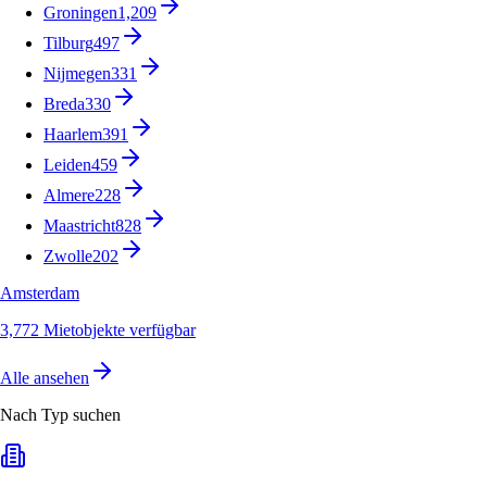
Groningen
1,209
Tilburg
497
Nijmegen
331
Breda
330
Haarlem
391
Leiden
459
Almere
228
Maastricht
828
Zwolle
202
Amsterdam
3,772 Mietobjekte verfügbar
Alle ansehen
Nach Typ suchen