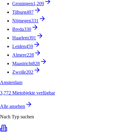
Groningen
1,209
Tilburg
497
Nijmegen
331
Breda
330
Haarlem
391
Leiden
459
Almere
228
Maastricht
828
Zwolle
202
Amsterdam
3,772 Mietobjekte verfügbar
Alle ansehen
Nach Typ suchen