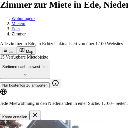
Zimmer zur Miete in Ede, Niede
Wohnungen
›
Mieten
›
Ede
›
Zimmer
Alle zimmer in Ede, in Echtzeit aktualisiert von über 1.100 Websites
List
Map
Erhalte neue Anzeigen in Ede als Erster
Ede
Beliebte Städte
Amsterdam
Rotterdam
Groningen
Utrecht
Den-haag
M
Loslegen