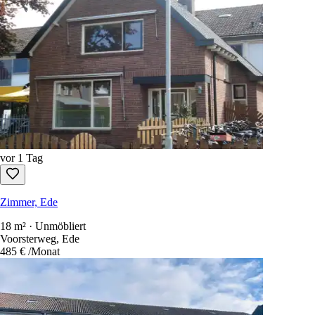
15
Verfügbare Mietobjekte
Sortieren nach
:
newest first
Nur kostenlos zu antworten
Jede Mietwohnung in den Niederlanden in einer Suche.
1.100+ Seiten
Konto erstellen