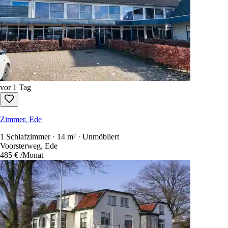
vor 1 Tag
Zimmer, Ede
18 m² · Unmöbliert
Voorsterweg, Ede
485 €
/Monat
vor 1 Tag