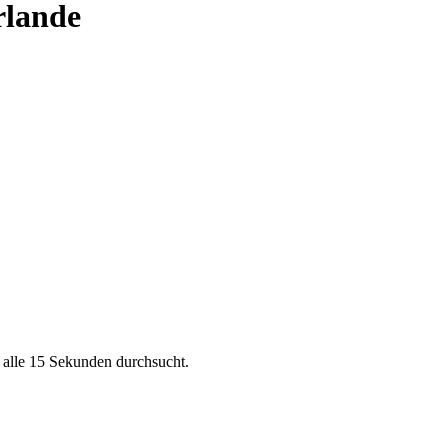
rlande
aastricht
Enschede
Eindhoven
Tilburg
Leiden
Arnhem