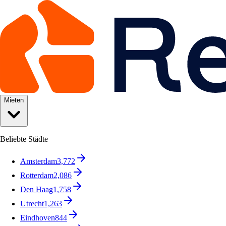
Mieten
Beliebte Städte
Amsterdam
3,772
Rotterdam
2,086
Den Haag
1,758
Utrecht
1,263
Eindhoven
844