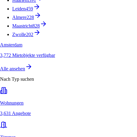
Haarlem
391
Leiden
459
Almere
228
Maastricht
828
Zwolle
202
Amsterdam
3,772 Mietobjekte verfügbar
Alle ansehen
Nach Typ suchen
Wohnungen
3,631 Angebote