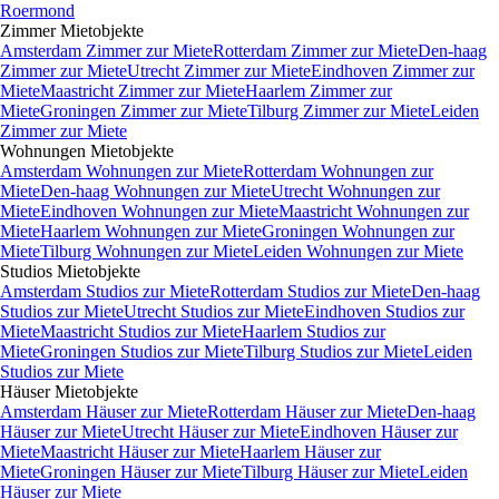
Roermond
Zimmer
Mietobjekte
Amsterdam Zimmer zur Miete
Rotterdam Zimmer zur Miete
Den-haag
Zimmer zur Miete
Utrecht Zimmer zur Miete
Eindhoven Zimmer zur
Miete
Maastricht Zimmer zur Miete
Haarlem Zimmer zur
Miete
Groningen Zimmer zur Miete
Tilburg Zimmer zur Miete
Leiden
Zimmer zur Miete
Wohnungen
Mietobjekte
Amsterdam Wohnungen zur Miete
Rotterdam Wohnungen zur
Miete
Den-haag Wohnungen zur Miete
Utrecht Wohnungen zur
Miete
Eindhoven Wohnungen zur Miete
Maastricht Wohnungen zur
Miete
Haarlem Wohnungen zur Miete
Groningen Wohnungen zur
Miete
Tilburg Wohnungen zur Miete
Leiden Wohnungen zur Miete
Studios
Mietobjekte
Amsterdam Studios zur Miete
Rotterdam Studios zur Miete
Den-haag
Studios zur Miete
Utrecht Studios zur Miete
Eindhoven Studios zur
Miete
Maastricht Studios zur Miete
Haarlem Studios zur
Miete
Groningen Studios zur Miete
Tilburg Studios zur Miete
Leiden
Studios zur Miete
Häuser
Mietobjekte
Amsterdam Häuser zur Miete
Rotterdam Häuser zur Miete
Den-haag
Häuser zur Miete
Utrecht Häuser zur Miete
Eindhoven Häuser zur
Miete
Maastricht Häuser zur Miete
Haarlem Häuser zur
Miete
Groningen Häuser zur Miete
Tilburg Häuser zur Miete
Leiden
Häuser zur Miete