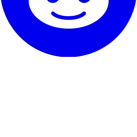
Unser Service
Erfahrungen
Garantie & Versprechen
So kündigst du
Kontakt
Über RentHunter
Über uns
Blog
Partnerprogramm
Sitemap
Das Kleingedruckte