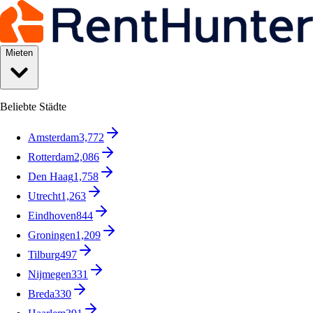
Mieten
Beliebte Städte
Amsterdam
3,772
Rotterdam
2,086
Den Haag
1,758
Utrecht
1,263
Eindhoven
844
Groningen
1,209
Tilburg
497
Nijmegen
331
Breda
330