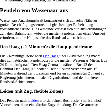
Abendumgebung schätzen, die Wassenaar bietet.
Pendeln von Wassenaar aus
Wassenaars Anziehungskraft konzentriert sich auf seine Nähe zu
großen Beschäftigungszentren bei gleichzeitiger Beibehaltung
vorstädtischer Ruhe. Die Gemeinde verlässt sich auf Busverbindungen
zu nahen Bahnhöfen, wobei die meisten Pendelfahrten einen Umstieg
erfordern, um die Hauptstädte des Randstad zu erreichen.
Den Haag (21 Minuten): die Hauptpendelroute
Die 21-minütige Reise nach
Den Haag
über Busverbindung macht
dies zur natürlichen Pendelroute für die meisten Wassenaar-Mieter. Bus
24 fährt häufig nach Den Haag Centraal, während Bus 43 den
Bahnhof Den Haag HS bedient. Beide Routen verkehren alle 15
Minuten während der Stoßzeiten und bieten zuverlässigen Zugang zu
Regierungsjobs, internationalen Organisationen und dem breiteren
Randstad-Schienennetz.
Leiden (mit Zug, flexible Zeiten)
Das Pendeln nach
Leiden
erfordert einen Bustransfer zum Bahnhof
Voorschoten, dann eine direkte Zugverbindung. Die Gesamtreise