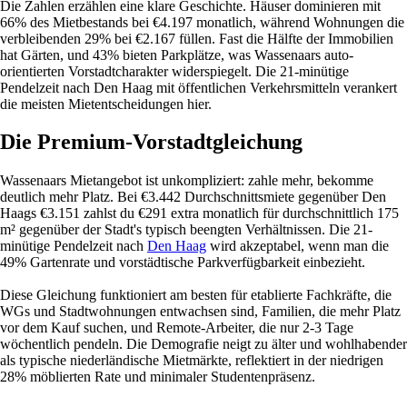
Die Zahlen erzählen eine klare Geschichte. Häuser dominieren mit
66% des Mietbestands bei €4.197 monatlich, während Wohnungen die
verbleibenden 29% bei €2.167 füllen. Fast die Hälfte der Immobilien
hat Gärten, und 43% bieten Parkplätze, was Wassenaars auto-
orientierten Vorstadtcharakter widerspiegelt. Die 21-minütige
Pendelzeit nach Den Haag mit öffentlichen Verkehrsmitteln verankert
die meisten Mietentscheidungen hier.
Die Premium-Vorstadtgleichung
Wassenaars Mietangebot ist unkompliziert: zahle mehr, bekomme
deutlich mehr Platz. Bei €3.442 Durchschnittsmiete gegenüber Den
Haags €3.151 zahlst du €291 extra monatlich für durchschnittlich 175
m² gegenüber der Stadt's typisch beengten Verhältnissen. Die 21-
minütige Pendelzeit nach
Den Haag
wird akzeptabel, wenn man die
49% Gartenrate und vorstädtische Parkverfügbarkeit einbezieht.
Diese Gleichung funktioniert am besten für etablierte Fachkräfte, die
WGs und Stadtwohnungen entwachsen sind, Familien, die mehr Platz
vor dem Kauf suchen, und Remote-Arbeiter, die nur 2-3 Tage
wöchentlich pendeln. Die Demografie neigt zu älter und wohlhabender
als typische niederländische Mietmärkte, reflektiert in der niedrigen
28% möblierten Rate und minimaler Studentenpräsenz.