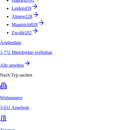
Haarlem
391
Leiden
459
Almere
228
Maastricht
828
Zwolle
202
Amsterdam
3,772 Mietobjekte verfügbar
Alle ansehen
Nach Typ suchen
Wohnungen
3,631 Angebote