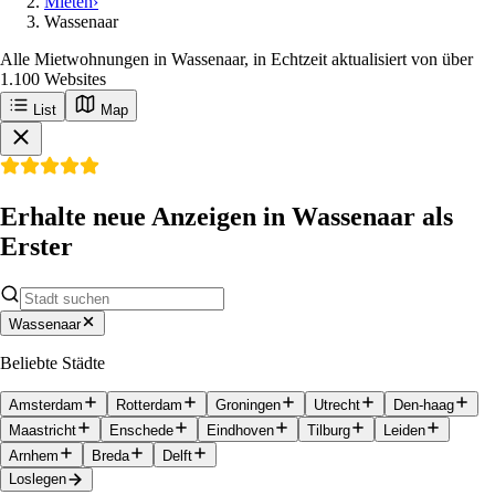
Mieten
›
Wassenaar
Alle Mietwohnungen in Wassenaar, in Echtzeit aktualisiert von über
1.100 Websites
List
Map
Erhalte neue Anzeigen in Wassenaar als
Erster
Wassenaar
Beliebte Städte
Amsterdam
Rotterdam
Groningen
Utrecht
Den-haag
Maastricht
Enschede
Eindhoven
Tilburg
Leiden
Arnhem
Breda
Delft
Loslegen