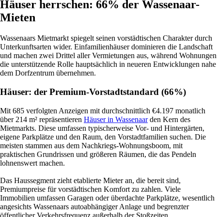
Häuser herrschen: 66% der Wassenaar-
Mieten
Wassenaars Mietmarkt spiegelt seinen vorstädtischen Charakter durch
Unterkunftsarten wider. Einfamilienhäuser dominieren die Landschaft
und machen zwei Drittel aller Vermietungen aus, während Wohnungen
die unterstützende Rolle hauptsächlich in neueren Entwicklungen nahe
dem Dorfzentrum übernehmen.
Häuser: der Premium-Vorstadtstandard (66%)
Mit 685 verfolgten Anzeigen mit durchschnittlich €4.197 monatlich
über 214 m² repräsentieren
Häuser in Wassenaar
den Kern des
Mietmarkts. Diese umfassen typischerweise Vor- und Hintergärten,
eigene Parkplätze und den Raum, den Vorstadtfamilien suchen. Die
meisten stammen aus dem Nachkriegs-Wohnungsboom, mit
praktischen Grundrissen und größeren Räumen, die das Pendeln
lohnenswert machen.
Das Haussegment zieht etablierte Mieter an, die bereit sind,
Premiumpreise für vorstädtischen Komfort zu zahlen. Viele
Immobilien umfassen Garagen oder überdachte Parkplätze, wesentlich
angesichts Wassenaars autoabhängiger Anlage und begrenzter
öffentlicher Verkehrsfrequenz außerhalb der Stoßzeiten.