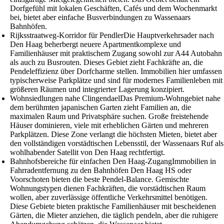
Dorfgefühl mit lokalen Geschäften, Cafés und dem Wochenmarkt
bei, bietet aber einfache Busverbindungen zu Wassenaars
Bahnhöfen.
Rijksstraatweg-Korridor für Pendler
Die Hauptverkehrsader nach
Den Haag beherbergt neuere Apartmentkomplexe und
Familienhäuser mit praktischem Zugang sowohl zur A44 Autobahn
als auch zu Busrouten. Dieses Gebiet zieht Fachkräfte an, die
Pendeleffizienz über Dorfcharme stellen. Immobilien hier umfassen
typischerweise Parkplätze und sind für modernes Familienleben mit
größeren Räumen und integrierter Lagerung konzipiert.
Wohnsiedlungen nahe Clingendael
Das Premium-Wohngebiet nahe
dem berühmten japanischen Garten zieht Familien an, die
maximalen Raum und Privatsphäre suchen. Große freistehende
Häuser dominieren, viele mit erheblichen Gärten und mehreren
Parkplätzen. Diese Zone verlangt die höchsten Mieten, bietet aber
den vollständigen vorstädtischen Lebensstil, der Wassenaars Ruf als
wohlhabender Satellit von Den Haag rechtfertigt.
Bahnhofsbereiche für einfachen Den Haag-Zugang
Immobilien in
Fahrradentfernung zu den Bahnhöfen Den Haag HS oder
Voorschoten bieten die beste Pendel-Balance. Gemischte
Wohnungstypen dienen Fachkräften, die vorstädtischen Raum
wollen, aber zuverlässige öffentliche Verkehrsmittel benötigen.
Diese Gebiete bieten praktische Familienhäuser mit bescheidenen
Gärten, die Mieter anziehen, die täglich pendeln, aber die ruhigere