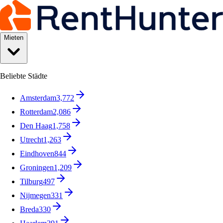
Mieten
Beliebte Städte
Amsterdam
3,772
Rotterdam
2,086
Den Haag
1,758
Utrecht
1,263
Eindhoven
844
Groningen
1,209
Tilburg
497
Nijmegen
331
Breda
330