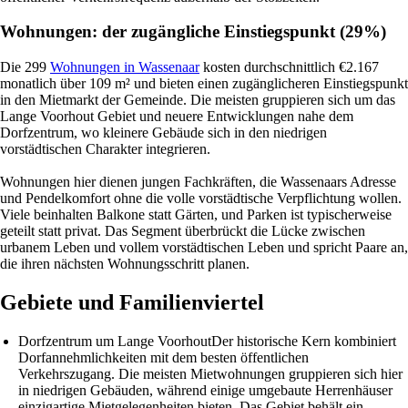
Wohnungen: der zugängliche Einstiegspunkt (29%)
Die 299
Wohnungen in Wassenaar
kosten durchschnittlich €2.167
monatlich über 109 m² und bieten einen zugänglicheren Einstiegspunkt
in den Mietmarkt der Gemeinde. Die meisten gruppieren sich um das
Lange Voorhout Gebiet und neuere Entwicklungen nahe dem
Dorfzentrum, wo kleinere Gebäude sich in den niedrigen
vorstädtischen Charakter integrieren.
Wohnungen hier dienen jungen Fachkräften, die Wassenaars Adresse
und Pendelkomfort ohne die volle vorstädtische Verpflichtung wollen.
Viele beinhalten Balkone statt Gärten, und Parken ist typischerweise
geteilt statt privat. Das Segment überbrückt die Lücke zwischen
urbanem Leben und vollem vorstädtischen Leben und spricht Paare an,
die ihren nächsten Wohnungsschritt planen.
Gebiete und Familienviertel
Dorfzentrum um Lange Voorhout
Der historische Kern kombiniert
Dorfannehmlichkeiten mit dem besten öffentlichen
Verkehrszugang. Die meisten Mietwohnungen gruppieren sich hier
in niedrigen Gebäuden, während einige umgebaute Herrenhäuser
einzigartige Mietgelegenheiten bieten. Das Gebiet behält ein