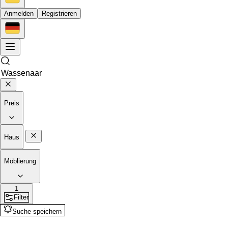
Anmelden
Registrieren
Preis
Haus
Möblierung
1
Filter
Suche speichern