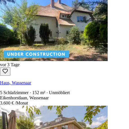
52
Verfügbare Mietobjekte
Sortieren nach
:
newest first
Nur kostenlos zu antworten
Jede Mietwohnung in den Niederlanden in einer Suche.
1.100+ Seiten
Konto erstellen