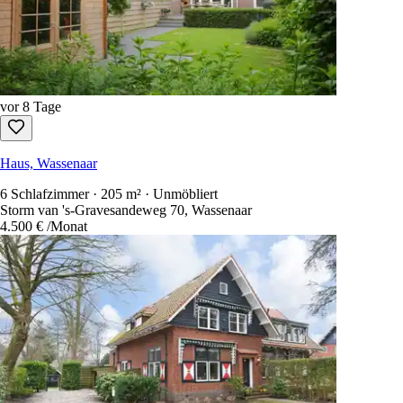
Haus, Wassenaar
4 Schlafzimmer · 160 m² · Unmöbliert
Eikendael 8, Wassenaar
4.000 €
/Monat
vor 8 Tage
Haus, Wassenaar