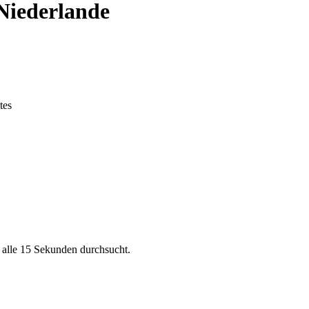
 Niederlande
tes
ster
aastricht
Enschede
Eindhoven
Tilburg
Leiden
Arnhem