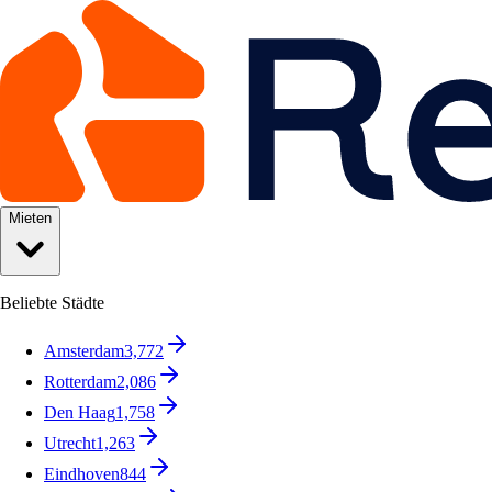
Mieten
Beliebte Städte
Amsterdam
3,772
Rotterdam
2,086
Den Haag
1,758
Utrecht
1,263
Eindhoven
844