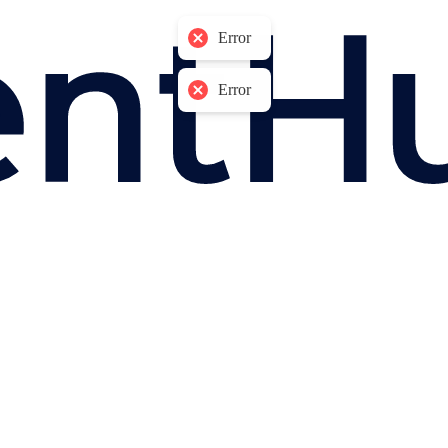
Error
Error