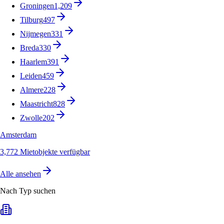
Groningen
1,209
Tilburg
497
Nijmegen
331
Breda
330
Haarlem
391
Leiden
459
Almere
228
Maastricht
828
Zwolle
202
Amsterdam
3,772 Mietobjekte verfügbar
Alle ansehen
Nach Typ suchen