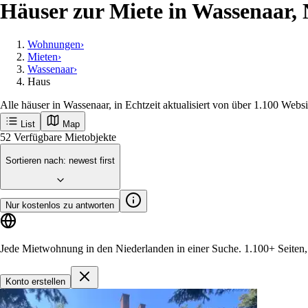
Häuser zur Miete in Wassenaar,
Wohnungen
›
Mieten
›
Wassenaar
›
Haus
Alle häuser in Wassenaar, in Echtzeit aktualisiert von über 1.100 Websi
List
Map
Erhalte neue Anzeigen in Wassenaar als Er
Wassenaar
Beliebte Städte
Amsterdam
Rotterdam
Groningen
Utrecht
Den-haag
M
Loslegen