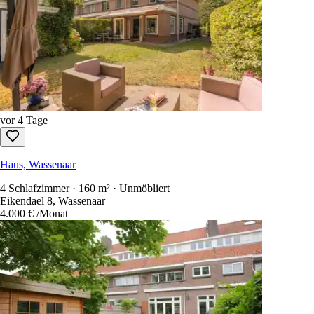
vor 3 Tage
Haus, Wassenaar
5 Schlafzimmer · 152 m² · Unmöbliert
Eikenhorstlaan, Wassenaar
3.600 €
/Monat
vor 4 Tage