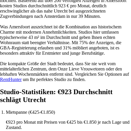
möchten. Basierend auf über 200 verfolgten Anzeigen in Amersfoort
kosten Studios durchschnittlich 923 € pro Monat, deutlich
erschwinglicher als das nahe Utrecht bei ausgezeichneten
Zugverbindungen nach Amsterdam in nur 39 Minuten.
Was Amersfoort auszeichnet ist die Kombination aus historischem
Charme mit modernen Annehmlichkeiten. Studios hier umfassen
typischerweise 43 m² im Durchschnitt und geben Ihnen echten
Wohnraum statt beengter Verhältnisse. Mit 75% der Anzeigen, die
GBA-Registrierung erlauben und 31% möbliert angeboten, ist es
besonders attraktiv für Erstmieter und junge Berufstätige.
Die kompakte Größe der Stadt bedeutet, dass Sie nie weit vom
mittelalterlichen Zentrum, dem Onze Lieve Vrouwetoren oder den
lebhaften Wochenmärkten entfernt sind. Vergleichen Sie Optionen auf
RentHunter
um Ihr perfektes Studio zu finden.
Studio-Statistiken: €923 Durchschnitt
schlägt Utrecht
Mietspanne (€425-€1.850)
€923 pro Monat mit Preisen von €425 bis €1.850 je nach Lage und
Zustand.