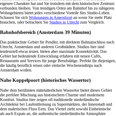
eigenen Charakter hat und Sie trotzdem mit dem historischen Zentrum
verbunden bleiben. Von trendigen Orten am Bahnhof bis zu ruhigeren
Wohngebieten bietet jedes verschiedene Vorteile fürs Studio-Leben.
Schauen Sie sich
Wohnungen in Amersfoort
an wenn Sie mehr Platz
brauchen, oder betrachten Sie
Studios in Utrecht
zum Vergleich.
Bahnhofsbereich (Amsterdam 39 Minuten)
Das praktischste Gebiet für Pendler, mit direktem Bahnanschluss nach
Utrecht, Amsterdam und anderen Großstädten. Studios hier sind
tendenziell etwas teurer, bieten aber maximale Konnektivität. Das
Gebiet hat bedeutende Entwicklung erfahren mit neuen Cafés,
Restaurants und Services für junge Berufstätige. Perfekt für diejenigen,
die häufig beruflich reisen oder einfache Wochenendtrips nach
Amsterdam wollen.
Nahe Koppelpoort (historisches Wassertor)
Nahe dem berühmten mittelalterlichen Wassertor bietet dieses Gebiet
die perfekte Mischung aus historischem Charme und modernem
Komfort. Studios hier zeigen oft traditionelle niederländische
Architektur bei Laufentfernung zu Supermärkten, der Innenstadt und
dem malerischen Fluss Eem. Das Viertel zieht sowohl Einheimische
als auch Expats an, die authentische niederländische Atmosphäre