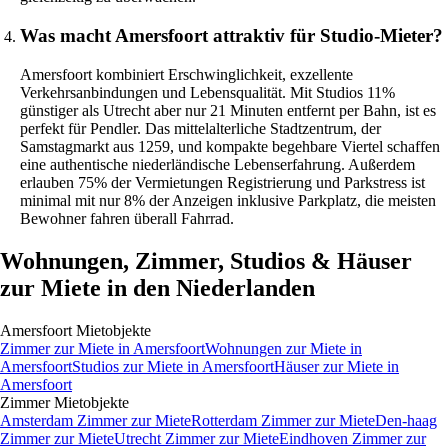
Was macht Amersfoort attraktiv für Studio-Mieter?
Amersfoort kombiniert Erschwinglichkeit, exzellente
Verkehrsanbindungen und Lebensqualität. Mit Studios 11%
günstiger als Utrecht aber nur 21 Minuten entfernt per Bahn, ist es
perfekt für Pendler. Das mittelalterliche Stadtzentrum, der
Samstagmarkt aus 1259, und kompakte begehbare Viertel schaffen
eine authentische niederländische Lebenserfahrung. Außerdem
erlauben 75% der Vermietungen Registrierung und Parkstress ist
minimal mit nur 8% der Anzeigen inklusive Parkplatz, die meisten
Bewohner fahren überall Fahrrad.
Wohnungen, Zimmer, Studios & Häuser
zur Miete in den Niederlanden
Amersfoort
Mietobjekte
Zimmer
zur Miete in
Amersfoort
Wohnungen
zur Miete in
Amersfoort
Studios
zur Miete in
Amersfoort
Häuser
zur Miete in
Amersfoort
Zimmer
Mietobjekte
Amsterdam Zimmer zur Miete
Rotterdam Zimmer zur Miete
Den-haag
Zimmer zur Miete
Utrecht Zimmer zur Miete
Eindhoven Zimmer zur