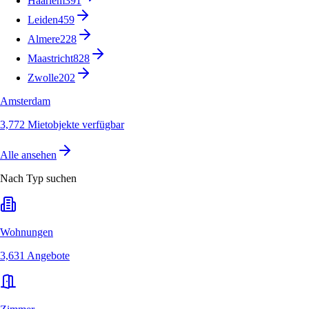
Haarlem
391
Leiden
459
Almere
228
Maastricht
828
Zwolle
202
Amsterdam
3,772 Mietobjekte verfügbar
Alle ansehen
Nach Typ suchen
Wohnungen
3,631 Angebote