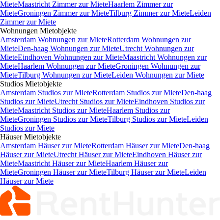
Miete
Maastricht Zimmer zur Miete
Haarlem Zimmer zur
Miete
Groningen Zimmer zur Miete
Tilburg Zimmer zur Miete
Leiden
Zimmer zur Miete
Wohnungen
Mietobjekte
Amsterdam Wohnungen zur Miete
Rotterdam Wohnungen zur
Miete
Den-haag Wohnungen zur Miete
Utrecht Wohnungen zur
Miete
Eindhoven Wohnungen zur Miete
Maastricht Wohnungen zur
Miete
Haarlem Wohnungen zur Miete
Groningen Wohnungen zur
Miete
Tilburg Wohnungen zur Miete
Leiden Wohnungen zur Miete
Studios
Mietobjekte
Amsterdam Studios zur Miete
Rotterdam Studios zur Miete
Den-haag
Studios zur Miete
Utrecht Studios zur Miete
Eindhoven Studios zur
Miete
Maastricht Studios zur Miete
Haarlem Studios zur
Miete
Groningen Studios zur Miete
Tilburg Studios zur Miete
Leiden
Studios zur Miete
Häuser
Mietobjekte
Amsterdam Häuser zur Miete
Rotterdam Häuser zur Miete
Den-haag
Häuser zur Miete
Utrecht Häuser zur Miete
Eindhoven Häuser zur
Miete
Maastricht Häuser zur Miete
Haarlem Häuser zur
Miete
Groningen Häuser zur Miete
Tilburg Häuser zur Miete
Leiden
Häuser zur Miete