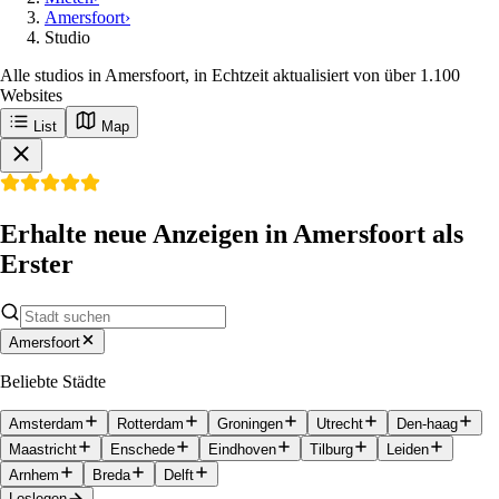
Amersfoort
›
Studio
Alle studios in Amersfoort, in Echtzeit aktualisiert von über 1.100
Websites
List
Map
Erhalte neue Anzeigen in Amersfoort als
Erster
Amersfoort
Beliebte Städte
Amsterdam
Rotterdam
Groningen
Utrecht
Den-haag
Maastricht
Enschede
Eindhoven
Tilburg
Leiden
Arnhem
Breda
Delft
Loslegen