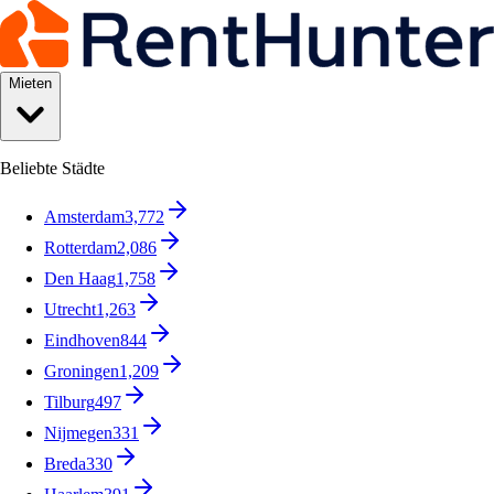
Mieten
Beliebte Städte
Amsterdam
3,772
Rotterdam
2,086
Den Haag
1,758
Utrecht
1,263
Eindhoven
844
Groningen
1,209
Tilburg
497
Nijmegen
331
Breda
330