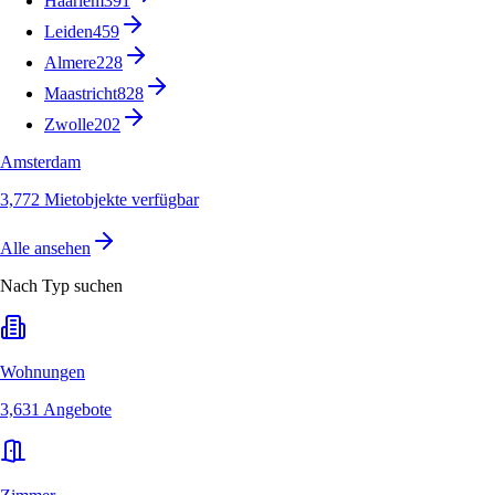
Haarlem
391
Leiden
459
Almere
228
Maastricht
828
Zwolle
202
Amsterdam
3,772 Mietobjekte verfügbar
Alle ansehen
Nach Typ suchen
Wohnungen
3,631 Angebote