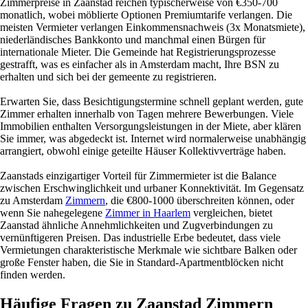
Zimmerpreise in Zaanstad reichen typischerweise von €350-700
monatlich, wobei möblierte Optionen Premiumtarife verlangen. Die
meisten Vermieter verlangen Einkommensnachweis (3x Monatsmiete),
niederländisches Bankkonto und manchmal einen Bürgen für
internationale Mieter. Die Gemeinde hat Registrierungsprozesse
gestrafft, was es einfacher als in Amsterdam macht, Ihre BSN zu
erhalten und sich bei der gemeente zu registrieren.
Erwarten Sie, dass Besichtigungstermine schnell geplant werden, gute
Zimmer erhalten innerhalb von Tagen mehrere Bewerbungen. Viele
Immobilien enthalten Versorgungsleistungen in der Miete, aber klären
Sie immer, was abgedeckt ist. Internet wird normalerweise unabhängig
arrangiert, obwohl einige geteilte Häuser Kollektivverträge haben.
Zaanstads einzigartiger Vorteil für Zimmermieter ist die Balance
zwischen Erschwinglichkeit und urbaner Konnektivität. Im Gegensatz
zu Amsterdam
Zimmern
, die €800-1000 überschreiten können, oder
wenn Sie nahegelegene
Zimmer in Haarlem
vergleichen, bietet
Zaanstad ähnliche Annehmlichkeiten und Zugverbindungen zu
vernünftigeren Preisen. Das industrielle Erbe bedeutet, dass viele
Vermietungen charakteristische Merkmale wie sichtbare Balken oder
große Fenster haben, die Sie in Standard-Apartmentblöcken nicht
finden werden.
Häufige Fragen zu Zaanstad Zimmern