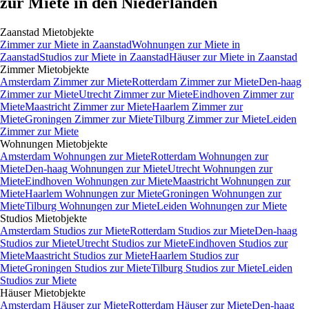
zur Miete in den Niederlanden
Zaanstad
Mietobjekte
Zimmer
zur Miete in
Zaanstad
Wohnungen
zur Miete in
Zaanstad
Studios
zur Miete in
Zaanstad
Häuser
zur Miete in
Zaanstad
Zimmer
Mietobjekte
Amsterdam Zimmer zur Miete
Rotterdam Zimmer zur Miete
Den-haag
Zimmer zur Miete
Utrecht Zimmer zur Miete
Eindhoven Zimmer zur
Miete
Maastricht Zimmer zur Miete
Haarlem Zimmer zur
Miete
Groningen Zimmer zur Miete
Tilburg Zimmer zur Miete
Leiden
Zimmer zur Miete
Wohnungen
Mietobjekte
Amsterdam Wohnungen zur Miete
Rotterdam Wohnungen zur
Miete
Den-haag Wohnungen zur Miete
Utrecht Wohnungen zur
Miete
Eindhoven Wohnungen zur Miete
Maastricht Wohnungen zur
Miete
Haarlem Wohnungen zur Miete
Groningen Wohnungen zur
Miete
Tilburg Wohnungen zur Miete
Leiden Wohnungen zur Miete
Studios
Mietobjekte
Amsterdam Studios zur Miete
Rotterdam Studios zur Miete
Den-haag
Studios zur Miete
Utrecht Studios zur Miete
Eindhoven Studios zur
Miete
Maastricht Studios zur Miete
Haarlem Studios zur
Miete
Groningen Studios zur Miete
Tilburg Studios zur Miete
Leiden
Studios zur Miete
Häuser
Mietobjekte
Amsterdam Häuser zur Miete
Rotterdam Häuser zur Miete
Den-haag