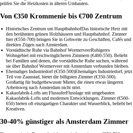
prüfen Sie die Heizkosten in älteren Umbauten.
Von €350 Krommenie bis €700 Zentrum
Historisches Zentrum um Hauptbahnhof
Das historische Herz mit
den berühmten grünen Holzhäusern und Hauptbahnhof. Zimmer
hier (€550-700) bringen Sie in Gehweite zu Geschäften, Cafés und
direkten Zügen nach Amsterdam.
Vorstädtische Ruhe via Bahnhof Wormerveer
Ruhigeres
Wohngebiet mit erschwinglicheren Zimmern (€400-550). Beliebt
bei Familien und denen, die vorstädtische Ruhe suchen, während
sie über Bahnhof Wormerveer mit Amsterdam verbunden bleiben.
Ehemaliges Industriedorf (€350-500)
Ehemaliges Industriedorf, jetzt
Teil von Zaanstad, bietet die billigsten Zimmer (€350-500).
Großartig für budgetbewusste Mieter, die einen etwas längeren
Arbeitsweg nach Amsterdam nicht stört.
Kakaofabrik-Lofts am Flussufer
Flusslage mit umgebauten
Kakaofabrik-Lofts und modernen Entwicklungen. Zimmer (€500-
650) bieten oft einzigartigen Charakter und Wasserblick, beliebt bei
Kreativen.
30-40% günstiger als Amsterdam Zimmer