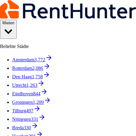
Mieten
Beliebte Städte
Amsterdam
3,772
Rotterdam
2,086
Den Haag
1,758
Utrecht
1,263
Eindhoven
844
Groningen
1,209
Tilburg
497
Nijmegen
331
Breda
330