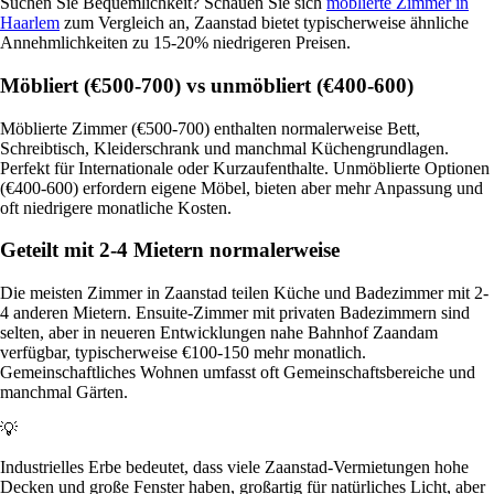
Suchen Sie Bequemlichkeit? Schauen Sie sich
möblierte Zimmer in
Haarlem
zum Vergleich an, Zaanstad bietet typischerweise ähnliche
Annehmlichkeiten zu 15-20% niedrigeren Preisen.
Möbliert (€500-700) vs unmöbliert (€400-600)
Möblierte Zimmer (€500-700) enthalten normalerweise Bett,
Schreibtisch, Kleiderschrank und manchmal Küchengrundlagen.
Perfekt für Internationale oder Kurzaufenthalte. Unmöblierte Optionen
(€400-600) erfordern eigene Möbel, bieten aber mehr Anpassung und
oft niedrigere monatliche Kosten.
Geteilt mit 2-4 Mietern normalerweise
Die meisten Zimmer in Zaanstad teilen Küche und Badezimmer mit 2-
4 anderen Mietern. Ensuite-Zimmer mit privaten Badezimmern sind
selten, aber in neueren Entwicklungen nahe Bahnhof Zaandam
verfügbar, typischerweise €100-150 mehr monatlich.
Gemeinschaftliches Wohnen umfasst oft Gemeinschaftsbereiche und
manchmal Gärten.
💡
Industrielles Erbe bedeutet, dass viele Zaanstad-Vermietungen hohe
Decken und große Fenster haben, großartig für natürliches Licht, aber