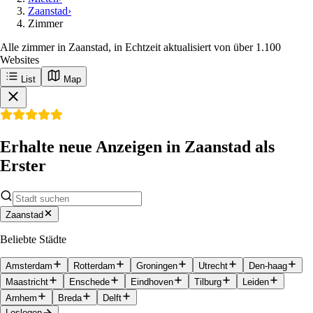
Zaanstad
›
Zimmer
Alle zimmer in Zaanstad, in Echtzeit aktualisiert von über 1.100
Websites
List
Map
Erhalte neue Anzeigen in Zaanstad als
Erster
Zaanstad
Beliebte Städte
Amsterdam
Rotterdam
Groningen
Utrecht
Den-haag
Maastricht
Enschede
Eindhoven
Tilburg
Leiden
Arnhem
Breda
Delft
Loslegen