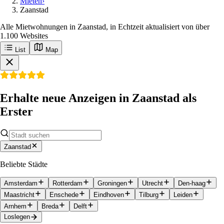
Mieten
›
Zaanstad
Alle Mietwohnungen in Zaanstad, in Echtzeit aktualisiert von über
1.100 Websites
List
Map
Erhalte neue Anzeigen in Zaanstad als
Erster
Zaanstad
Beliebte Städte
Amsterdam
Rotterdam
Groningen
Utrecht
Den-haag
Maastricht
Enschede
Eindhoven
Tilburg
Leiden
Arnhem
Breda
Delft
Loslegen