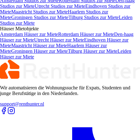
Amsterdam Studios zur Miete
Rotterdam Studios zur Miete
Den-haag
Studios zur Miete
Utrecht Studios zur Miete
Eindhoven Studios zur
Miete
Maastricht Studios zur Miete
Haarlem Studios zur
Miete
Groningen Studios zur Miete
Tilburg Studios zur Miete
Leiden
Studios zur Miete
Häuser
Mietobjekte
Amsterdam Häuser zur Miete
Rotterdam Häuser zur Miete
Den-haag
Häuser zur Miete
Utrecht Häuser zur Miete
Eindhoven Häuser zur
Miete
Maastricht Häuser zur Miete
Haarlem Häuser zur
Miete
Groningen Häuser zur Miete
Tilburg Häuser zur Miete
Leiden
Häuser zur Miete
Wir automatisieren die Wohnungssuche für Expats, Studenten und
junge Berufstätige in den Niederlanden.
support@renthunter.nl