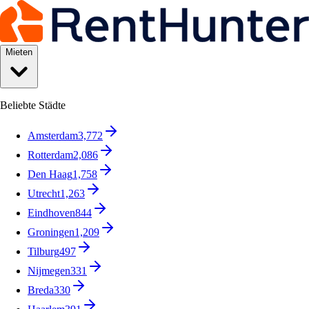
Mieten
Beliebte Städte
Amsterdam
3,772
Rotterdam
2,086
Den Haag
1,758
Utrecht
1,263
Eindhoven
844
Groningen
1,209
Tilburg
497
Nijmegen
331
Breda
330