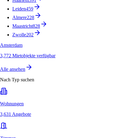
Haarlem
391
Leiden
459
Almere
228
Maastricht
828
Zwolle
202
Amsterdam
3,772 Mietobjekte verfügbar
Alle ansehen
Nach Typ suchen
Wohnungen
3,631 Angebote